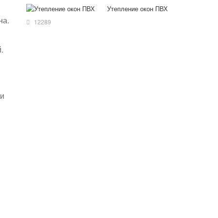
Утепление окон ПВХ
на.
12289
.
ли