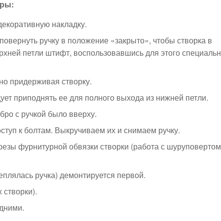
уры:
декоративную накладку.
овернуть ручку в положение «закрыто», чтобы створка в
рхней петли штифт, воспользовавшись для этого специаль
но придерживая створку.
дует приподнять ее для полного выхода из нижней петли.
бро с ручкой было вверху.
ступ к болтам. Выкручиваем их и снимаем ручку.
езы фурнитурной обвязки створки (работа с шуруповертом
еплялась ручка) демонтируется первой.
 створки).
дними.